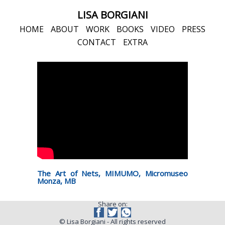
LISA BORGIANI
HOME
ABOUT
WORK
BOOKS
VIDEO
PRESS
CONTACT
EXTRA
The Art of Nets, MIMUMO, Micromuseo
Monza, MB
Share on:
© Lisa Borgiani - All rights reserved