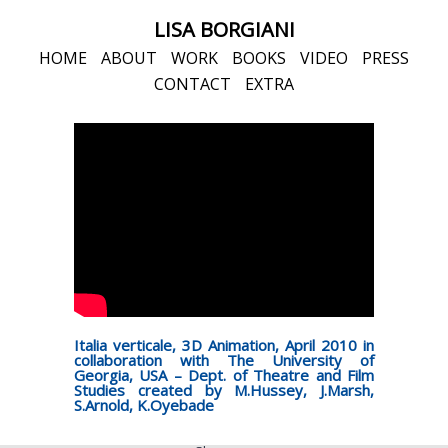
LISA BORGIANI
HOME
ABOUT
WORK
BOOKS
VIDEO
PRESS
CONTACT
EXTRA
Italia verticale, 3D Animation, April 2010 in
collaboration with The University of
Georgia, USA – Dept. of Theatre and Film
Studies created by M.Hussey, J.Marsh,
S.Arnold, K.Oyebade