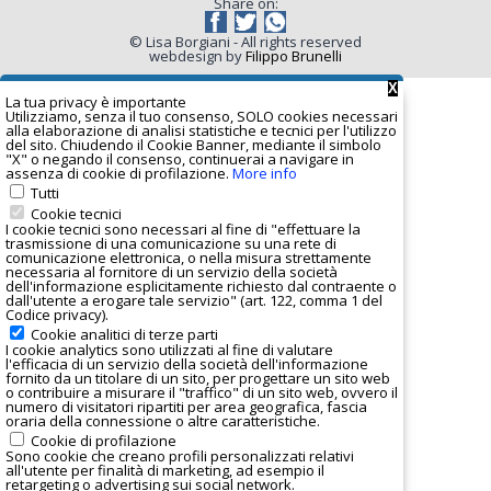
Share on:
© Lisa Borgiani - All rights reserved
webdesign by
Filippo Brunelli
X
La tua privacy è important
e
Utilizziamo, senza il tuo consenso, SOLO cookies necessari
alla elaborazione di analisi statistiche e tecnici per l'utilizzo
del sito. Chiudendo il Cookie Banner, mediante il simbolo
"X" o negando il consenso, continuerai a navigare in
assenza di cookie di profilazione.
More info
Tutti
Cookie tecnici
I cookie tecnici sono necessari al fine di "effettuare la
trasmissione di una comunicazione su una rete di
comunicazione elettronica, o nella misura strettamente
necessaria al fornitore di un servizio della società
dell'informazione esplicitamente richiesto dal contraente o
dall'utente a erogare tale servizio" (art. 122, comma 1 del
Codice privacy).
Cookie analitici di terze parti
I
cookie analytics
sono utilizzati al fine di valutare
l'efficacia di un servizio della società dell'informazione
fornito da un titolare di un sito, per progettare un sito web
o contribuire a misurare il "traffico" di un sito web, ovvero il
numero di visitatori ripartiti per area geografica, fascia
oraria della connessione o altre caratteristiche.
Cookie di profilazione
Sono cookie che creano profili personalizzati relativi
all'utente per finalità di marketing, ad esempio il
retargeting o advertising sui social network.