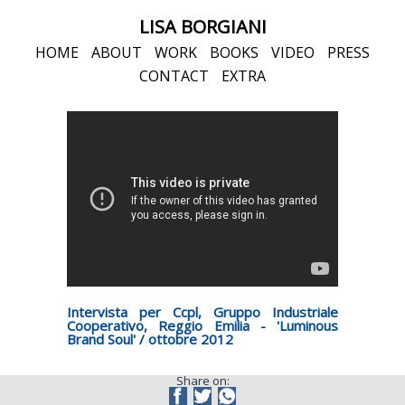
LISA BORGIANI
HOME
ABOUT
WORK
BOOKS
VIDEO
PRESS
CONTACT
EXTRA
Intervista per Ccpl, Gruppo Industriale
Cooperativo, Reggio Emilia - 'Luminous
Brand Soul' / ottobre 2012
Share on: