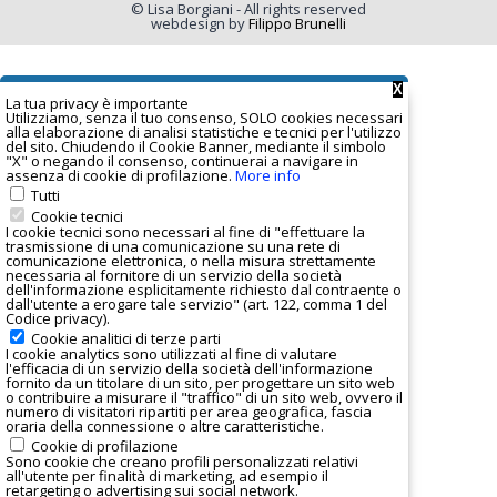
© Lisa Borgiani - All rights reserved
webdesign by
Filippo Brunelli
X
La tua privacy è important
e
Utilizziamo, senza il tuo consenso, SOLO cookies necessari
alla elaborazione di analisi statistiche e tecnici per l'utilizzo
del sito. Chiudendo il Cookie Banner, mediante il simbolo
"X" o negando il consenso, continuerai a navigare in
assenza di cookie di profilazione.
More info
Tutti
Cookie tecnici
I cookie tecnici sono necessari al fine di "effettuare la
trasmissione di una comunicazione su una rete di
comunicazione elettronica, o nella misura strettamente
necessaria al fornitore di un servizio della società
dell'informazione esplicitamente richiesto dal contraente o
dall'utente a erogare tale servizio" (art. 122, comma 1 del
Codice privacy).
Cookie analitici di terze parti
I
cookie analytics
sono utilizzati al fine di valutare
l'efficacia di un servizio della società dell'informazione
fornito da un titolare di un sito, per progettare un sito web
o contribuire a misurare il "traffico" di un sito web, ovvero il
numero di visitatori ripartiti per area geografica, fascia
oraria della connessione o altre caratteristiche.
Cookie di profilazione
Sono cookie che creano profili personalizzati relativi
all'utente per finalità di marketing, ad esempio il
retargeting o advertising sui social network.