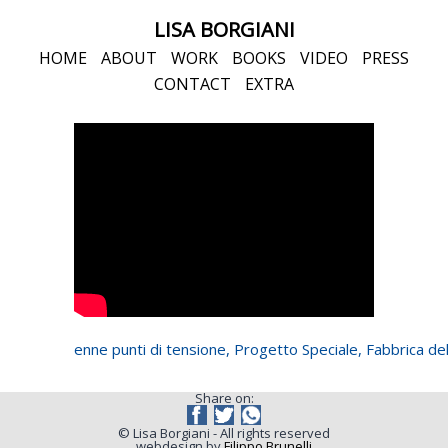
LISA BORGIANI
HOME
ABOUT
WORK
BOOKS
VIDEO
PRESS
CONTACT
EXTRA
enne punti di tensione, Progetto Speciale, Fabbrica d
Share on:
© Lisa Borgiani - All rights reserved
webdesign by
Filippo Brunelli