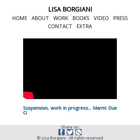
LISA BORGIANI
HOME
ABOUT
WORK
BOOKS
VIDEO
PRESS
CONTACT
EXTRA
Suspension, work in progress... Marmi Due
Ci
Share on:
© Lisa Borgiani - All rights reserved