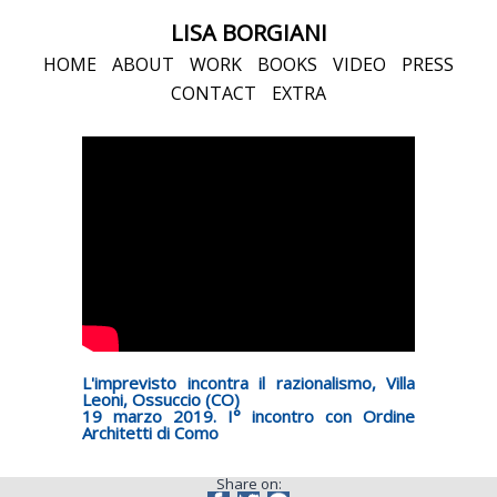
LISA BORGIANI
HOME
ABOUT
WORK
BOOKS
VIDEO
PRESS
CONTACT
EXTRA
L'imprevisto incontra il razionalismo, Villa
Leoni, Ossuccio (CO)
19 marzo 2019. I° incontro con Ordine
Architetti di Como
Share on: