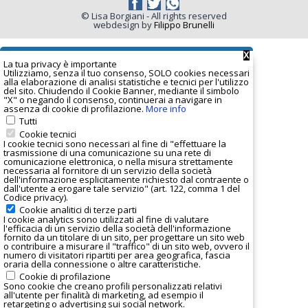
© Lisa Borgiani - All rights reserved
webdesign by
Filippo Brunelli
X
La tua privacy è important
e
Utilizziamo, senza il tuo consenso, SOLO cookies necessari
alla elaborazione di analisi statistiche e tecnici per l'utilizzo
del sito. Chiudendo il Cookie Banner, mediante il simbolo
"X" o negando il consenso, continuerai a navigare in
assenza di cookie di profilazione.
More info
Tutti
Cookie tecnici
I cookie tecnici sono necessari al fine di "effettuare la
trasmissione di una comunicazione su una rete di
comunicazione elettronica, o nella misura strettamente
necessaria al fornitore di un servizio della società
dell'informazione esplicitamente richiesto dal contraente o
dall'utente a erogare tale servizio" (art. 122, comma 1 del
Codice privacy).
Cookie analitici di terze parti
I
cookie analytics
sono utilizzati al fine di valutare
l'efficacia di un servizio della società dell'informazione
fornito da un titolare di un sito, per progettare un sito web
o contribuire a misurare il "traffico" di un sito web, ovvero il
numero di visitatori ripartiti per area geografica, fascia
oraria della connessione o altre caratteristiche.
Cookie di profilazione
Sono cookie che creano profili personalizzati relativi
all'utente per finalità di marketing, ad esempio il
retargeting o advertising sui social network.