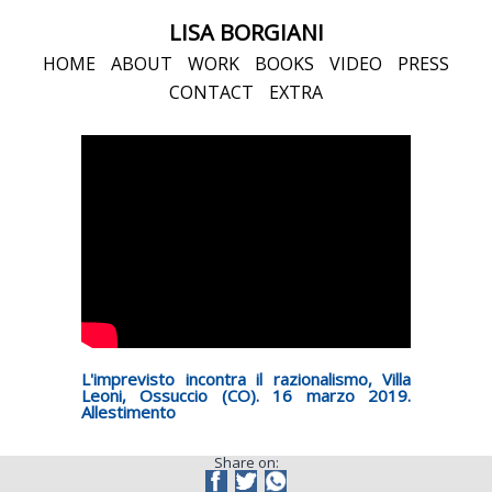
LISA BORGIANI
HOME
ABOUT
WORK
BOOKS
VIDEO
PRESS
CONTACT
EXTRA
L'imprevisto incontra il razionalismo, Villa
Leoni, Ossuccio (CO). 16 marzo 2019.
Allestimento
Share on: