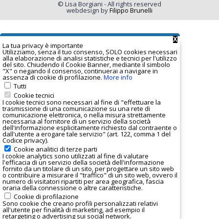
© Lisa Borgiani - All rights reserved
webdesign by
Filippo Brunelli
X
La tua privacy è important
e
Utilizziamo, senza il tuo consenso, SOLO cookies necessari
alla elaborazione di analisi statistiche e tecnici per l'utilizzo
del sito. Chiudendo il Cookie Banner, mediante il simbolo
"X" o negando il consenso, continuerai a navigare in
assenza di cookie di profilazione.
More info
Tutti
Cookie tecnici
I cookie tecnici sono necessari al fine di "effettuare la
trasmissione di una comunicazione su una rete di
comunicazione elettronica, o nella misura strettamente
necessaria al fornitore di un servizio della società
dell'informazione esplicitamente richiesto dal contraente o
dall'utente a erogare tale servizio" (art. 122, comma 1 del
Codice privacy).
Cookie analitici di terze parti
I
cookie analytics
sono utilizzati al fine di valutare
l'efficacia di un servizio della società dell'informazione
fornito da un titolare di un sito, per progettare un sito web
o contribuire a misurare il "traffico" di un sito web, ovvero il
numero di visitatori ripartiti per area geografica, fascia
oraria della connessione o altre caratteristiche.
Cookie di profilazione
Sono cookie che creano profili personalizzati relativi
all'utente per finalità di marketing, ad esempio il
retargeting o advertising sui social network.