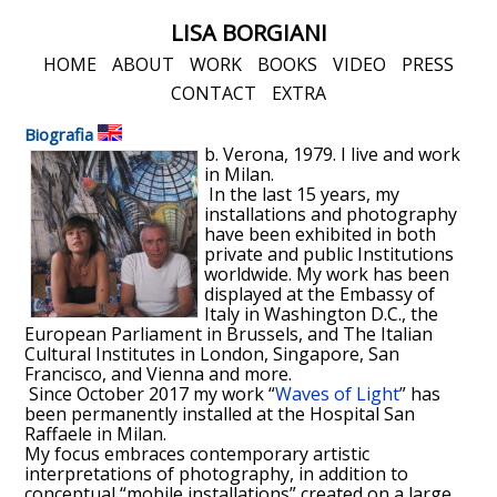
LISA BORGIANI
HOME
ABOUT
WORK
BOOKS
VIDEO
PRESS
CONTACT
EXTRA
Biografia
b. Verona, 1979. I live and work
in Milan.
In the last 15 years, my
installations and photography
have been exhibited in both
private and public Institutions
worldwide. My work has been
displayed at the Embassy of
Italy in Washington D.C., the
European Parliament in Brussels, and The Italian
Cultural Institutes in London, Singapore, San
Francisco, and Vienna and more.
Since October 2017 my work “
Waves of Light
” has
been permanently installed at the Hospital San
Raffaele in Milan.
My focus embraces contemporary artistic
interpretations of photography, in addition to
conceptual “mobile installations” created on a large