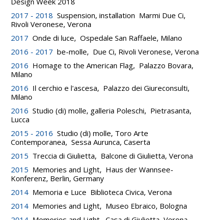
Design Week 2018
2017 - 2018
Suspension, installation Marmi Due Ci,
Rivoli Veronese, Verona
2017
Onde di luce, Ospedale San Raffaele, Milano
2016 - 2017
be-molle, Due Ci, Rivoli Veronese, Verona
2016
Homage to the American Flag, Palazzo Bovara,
Milano
2016
Il cerchio e l'ascesa, Palazzo dei Giureconsulti,
Milano
2016
Studio (di) molle, galleria Poleschi, Pietrasanta,
Lucca
2015 - 2016
Studio (di) molle, Toro Arte
Contemporanea, Sessa Aurunca, Caserta
2015
Treccia di Giulietta, Balcone di Giulietta, Verona
2015
Memories and Light, Haus der Wannsee-
Konferenz, Berlin, Germany
2014
Memoria e Luce Biblioteca Civica, Verona
2014
Memories and Light, Museo Ebraico, Bologna
2014
Memories and Light, Casa di Giulietta, Verona