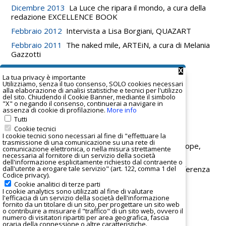
Dicembre 2013
La Luce che ripara il mondo, a cura della
redazione EXCELLENCE BOOK
Febbraio 2012
Intervista a Lisa Borgiani, QUAZART
Febbraio 2011
The naked mile, ARTEiN, a cura di Melania
Gazzotti
Febbraio 2011
Il silenzio della pittura, KYOS
X
La tua privacy è important
e
Utilizziamo, senza il tuo consenso, SOLO cookies necessari
alla elaborazione di analisi statistiche e tecnici per l'utilizzo
Collections
del sito. Chiudendo il Cookie Banner, mediante il simbolo
"X" o negando il consenso, continuerai a navigare in
Universita' Politecnica delle Marche, Ancona, Italy -
assenza di cookie di profilazione.
More info
Facolta' di Ingegneria
Tutti
Cookie tecnici
Ospedale San Raffaele, Milano, Italy
I cookie tecnici sono necessari al fine di "effettuare la
trasmissione di una comunicazione su una rete di
Foundation Memorial to the Murdered Jews of Europe,
comunicazione elettronica, o nella misura strettamente
Berlin
necessaria al fornitore di un servizio della società
dell'informazione esplicitamente richiesto dal contraente o
dall'utente a erogare tale servizio" (art. 122, comma 1 del
House of the Wannsee Conference/Villa de la Conferenza
Codice privacy).
di Wannsee, Berlin
Cookie analitici di terze parti
I
cookie analytics
sono utilizzati al fine di valutare
Gruppo Industriale Cooperativo CCPL
l'efficacia di un servizio della società dell'informazione
fornito da un titolare di un sito, per progettare un sito web
Museo Ebraico di Bologna, Italy
o contribuire a misurare il "traffico" di un sito web, ovvero il
numero di visitatori ripartiti per area geografica, fascia
oraria della connessione o altre caratteristiche.