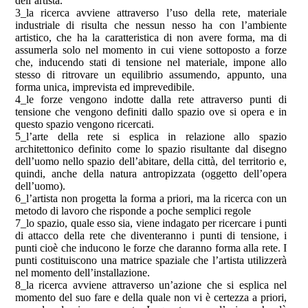
dell’artista.
3_la ricerca avviene attraverso l’uso della rete, materiale
industriale di risulta che nessun nesso ha con l’ambiente
artistico, che ha la caratteristica di non avere forma, ma di
assumerla solo nel momento in cui viene sottoposto a forze
che, inducendo stati di tensione nel materiale, impone allo
stesso di ritrovare un equilibrio assumendo, appunto, una
forma unica, imprevista ed imprevedibile.
4_le forze vengono indotte dalla rete attraverso punti di
tensione che vengono definiti dallo spazio ove si opera e in
questo spazio vengono ricercati.
5_l’arte della rete si esplica in relazione allo spazio
architettonico definito come lo spazio risultante dal disegno
dell’uomo nello spazio dell’abitare, della città, del territorio e,
quindi, anche della natura antropizzata (oggetto dell’opera
dell’uomo).
6_l’artista non progetta la forma a priori, ma la ricerca con un
metodo di lavoro che risponde a poche semplici regole
7_lo spazio, quale esso sia, viene indagato per ricercare i punti
di attacco della rete che diventeranno i punti di tensione, i
punti cioè che inducono le forze che daranno forma alla rete. I
punti costituiscono una matrice spaziale che l’artista utilizzerà
nel momento dell’installazione.
8_la ricerca avviene attraverso un’azione che si esplica nel
momento del suo fare e della quale non vi è certezza a priori,