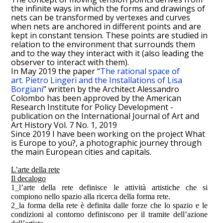
the infinite ways in which the forms and drawings of
nets can be transformed by vertexes and curves
when nets are anchored in different points and are
kept in constant tension. These points are studied in
relation to the environment that surrounds them
and to the way they interact with it (also leading the
observer to interact with them).
In May 2019 the paper “
The rational space of
art.
Pietro Lingeri and the Installations of Lisa
Borgiani
” written by the Architect Alessandro
Colombo has been approved by the American
Research Institute for Policy Development -
publication on the International Journal of Art and
Art History Vol. 7 No. 1, 2019
Since 2019 I have been working on the project
What
is Europe to you?,
a photographic journey through
the main European cities and capitals.
L’arte della rete
Il decalogo
1_l’arte della rete definisce le attività artistiche che si
compiono nello spazio alla ricerca della forma rete.
2_la forma della rete è definita dalle forze che lo spazio e le
condizioni al contorno definiscono per il tramite dell’azione